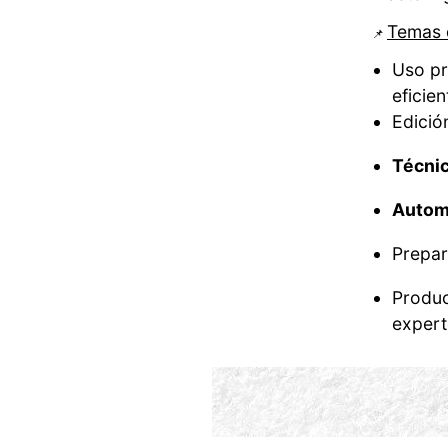
Temas 
📌
Uso pr
eficien
Edició
Técni
Autom
Prepar
Produc
expert