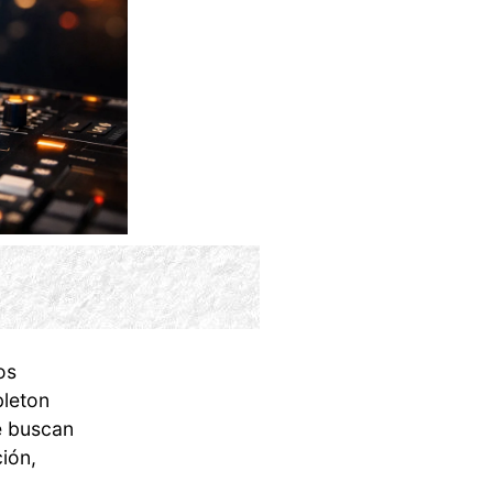
os
leton
e buscan
ión,