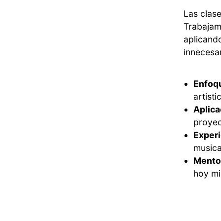
Las clas
Trabajam
aplicando
innecesar
Enfoq
artísti
Aplica
proyec
Experi
musica
Mentor
hoy m