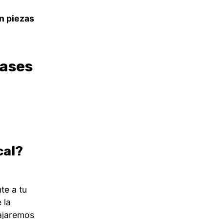
en piezas
lases
cal?
te a tu
 la
bajaremos