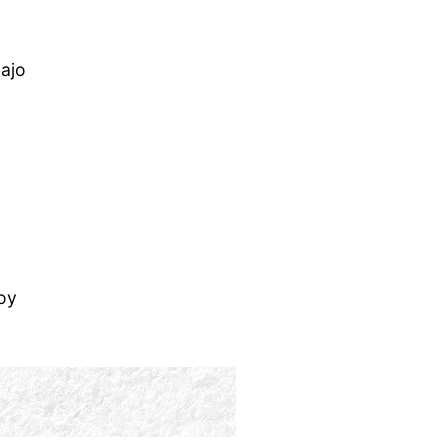
bajo
oy