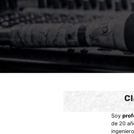
Cl
Soy
prof
de 20 año
ingenier