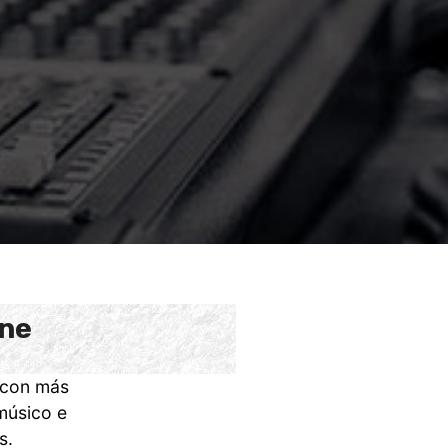
ine
con más
músico e
s.