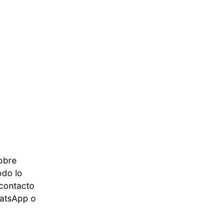
obre
odo lo
 contacto
hatsApp o