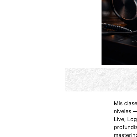
Mis clas
niveles 
Live, Log
profundi
mastering