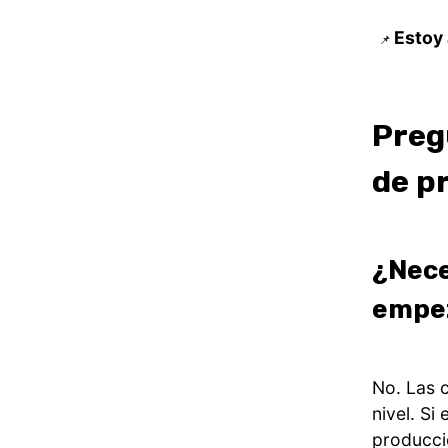
Estoy 
📌
Preg
de p
¿Nece
empez
No. Las 
nivel. S
producci