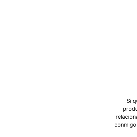
Si q
produ
relacion
conmigo 