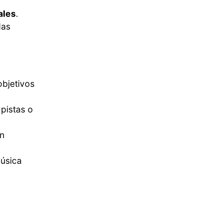
ales
.
das
objetivos
pistas o
n
música