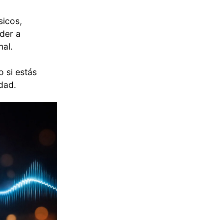
sicos,
der a
nal.
o si estás
dad.